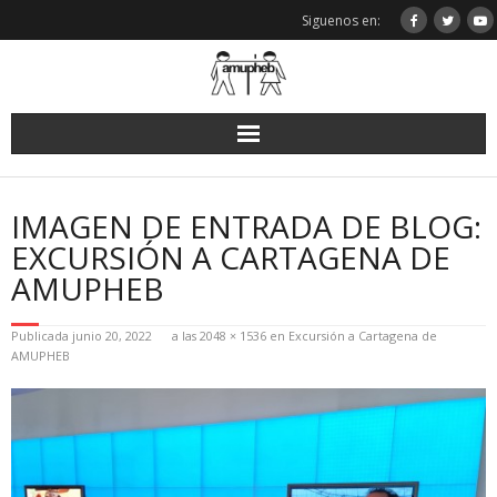
Saltar
Siguenos en:
al
contenido
IMAGEN DE ENTRADA DE BLOG:
EXCURSIÓN A CARTAGENA DE
AMUPHEB
Publicada
junio 20, 2022
a las
2048 × 1536
en
Excursión a Cartagena de
AMUPHEB