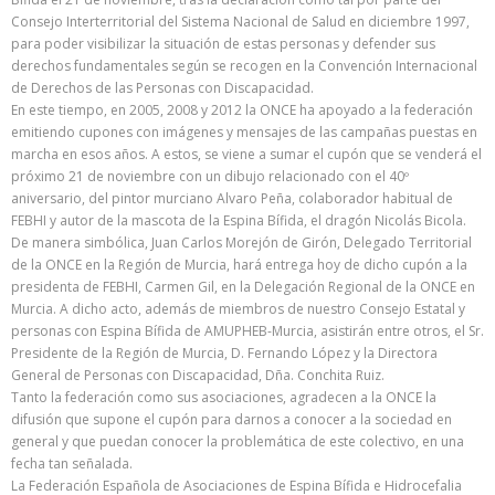
Consejo Interterritorial del Sistema Nacional de Salud en diciembre 1997,
para poder visibilizar la situación de estas personas y defender sus
derechos fundamentales según se recogen en la Convención Internacional
de Derechos de las Personas con Discapacidad.
En este tiempo, en 2005, 2008 y 2012 la ONCE ha apoyado a la federación
emitiendo cupones con imágenes y mensajes de las campañas puestas en
marcha en esos años. A estos, se viene a sumar el cupón que se venderá el
próximo 21 de noviembre con un dibujo relacionado con el 40º
aniversario, del pintor murciano Alvaro Peña, colaborador habitual de
FEBHI y autor de la mascota de la Espina Bífida, el dragón Nicolás Bicola.
De manera simbólica, Juan Carlos Morejón de Girón, Delegado Territorial
de la ONCE en la Región de Murcia, hará entrega hoy de dicho cupón a la
presidenta de FEBHI, Carmen Gil, en la Delegación Regional de la ONCE en
Murcia. A dicho acto, además de miembros de nuestro Consejo Estatal y
personas con Espina Bífida de AMUPHEB-Murcia, asistirán entre otros, el Sr.
Presidente de la Región de Murcia, D. Fernando López y la Directora
General de Personas con Discapacidad, Dña. Conchita Ruiz.
Tanto la federación como sus asociaciones, agradecen a la ONCE la
difusión que supone el cupón para darnos a conocer a la sociedad en
general y que puedan conocer la problemática de este colectivo, en una
fecha tan señalada.
La Federación Española de Asociaciones de Espina Bífida e Hidrocefalia