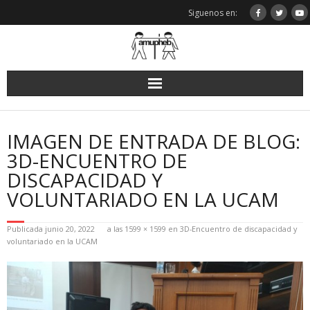
Saltar
Siguenos en:
al
contenido
IMAGEN DE ENTRADA DE BLOG:
3D-ENCUENTRO DE
DISCAPACIDAD Y
VOLUNTARIADO EN LA UCAM
Publicada
junio 20, 2022
a las
1599 × 1599
en
3D-Encuentro de discapacidad y
voluntariado en la UCAM