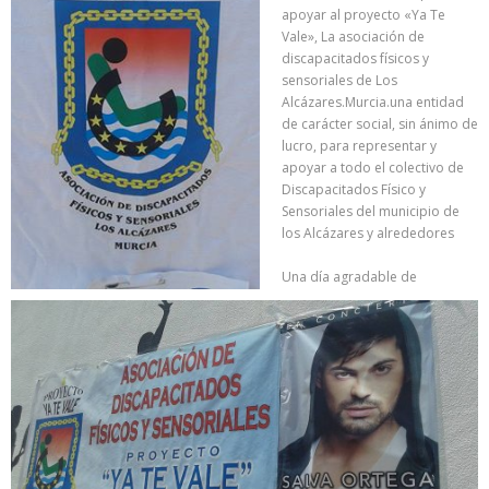
apoyar al proyecto «Ya Te
Vale», La asociación de
discapacitados físicos y
sensoriales de Los
Alcázares.Murcia.una entidad
de carácter social, sin ánimo de
lucro, para representar y
apoyar a todo el colectivo de
Discapacitados Físico y
Sensoriales del municipio de
los Alcázares y alrededores
Una día agradable de