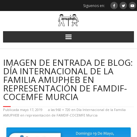
Saltar
Siguenos en:
al
contenido
IMAGEN DE ENTRADA DE BLOG:
DÍA INTERNACIONAL DE LA
FAMILIA AMUPHEB EN
REPRESENTACIÓN DE FAMDIF-
COCEMFE MURCIA
Publicada
mayo 17, 2019
a las
960 × 720
en
Día Internacional de la Familia
AMUPHEB en representación de FAMDIF-COCEMFE Murcia