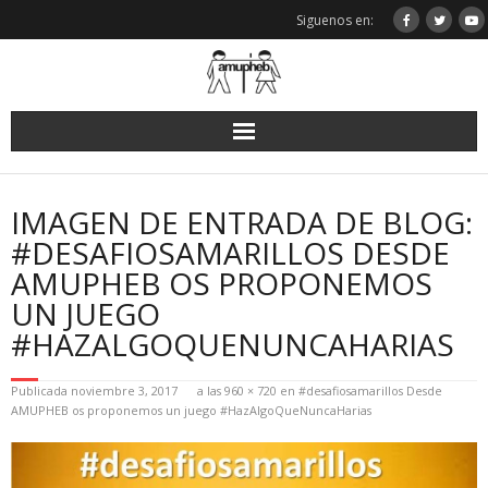
Saltar
Siguenos en:
al
contenido
IMAGEN DE ENTRADA DE BLOG:
#DESAFIOSAMARILLOS DESDE
AMUPHEB OS PROPONEMOS
UN JUEGO
#HAZALGOQUENUNCAHARIAS
Publicada
noviembre 3, 2017
a las
960 × 720
en
#desafiosamarillos Desde
AMUPHEB os proponemos un juego #HazAlgoQueNuncaHarias