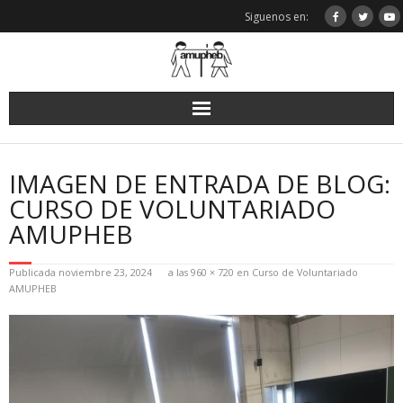
Saltar
Siguenos en:
al
contenido
IMAGEN DE ENTRADA DE BLOG:
CURSO DE VOLUNTARIADO
AMUPHEB
Publicada
noviembre 23, 2024
a las
960 × 720
en
Curso de Voluntariado
AMUPHEB