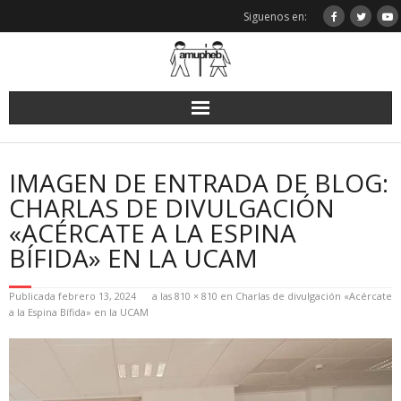
Saltar
Siguenos en:
al
contenido
IMAGEN DE ENTRADA DE BLOG:
CHARLAS DE DIVULGACIÓN
«ACÉRCATE A LA ESPINA
BÍFIDA» EN LA UCAM
Publicada
febrero 13, 2024
a las
810 × 810
en
Charlas de divulgación «Acércate
a la Espina Bífida» en la UCAM