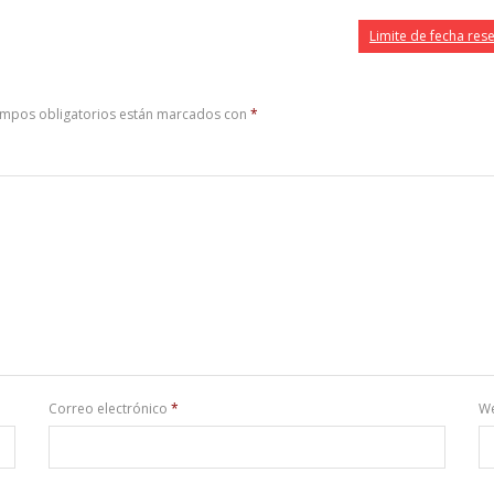
Limite de fecha res
ampos obligatorios están marcados con
*
Correo electrónico
*
W