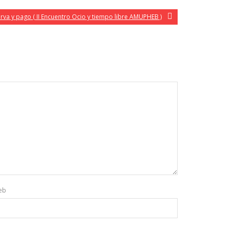
erva y pago ( II Encuentro Ocio y tiempo libre AMUPHEB )
eb