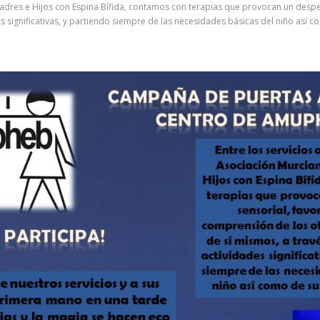
 Padres e Hijos con Espina Bífida, contamos con terapias que provocan un despe
s significativas, y partiendo siempre de las necesidades básicas del niño así c