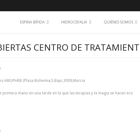
ESPINA BÍFIDA
HIDROCEFALIA
QUIÉNES SOMOS
BIERTAS CENTRO DE TRATAMIEN
d
ntos AMUPHEB (Plaza Bohemia,5,Bajo,3009,Murcia
e primera mano en una tarde en la que las terapias y la magia se hacen eco
s