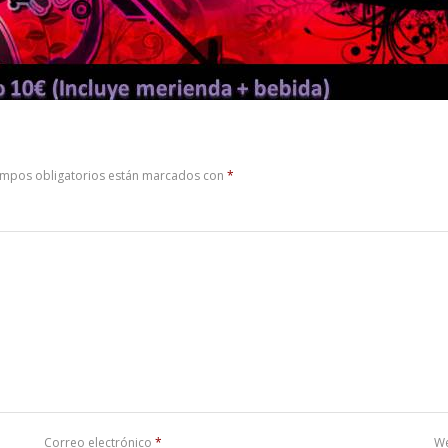
ampos obligatorios están marcados con
*
Correo electrónico
*
W