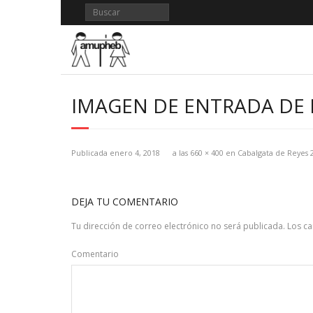
Saltar
al
contenido
IMAGEN DE ENTRADA DE 
Publicada
enero 4, 2018
a las
660 × 400
en
Cabalgata de Reyes 
DEJA TU COMENTARIO
Tu dirección de correo electrónico no será publicada.
Los c
Comentario