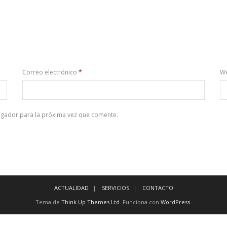
Correo electrónico
*
W
egador para la próxima vez que comente.
ACTUALIDAD
SERVICIOS
CONTACTO
Tema de
Think Up Themes Ltd
. Funciona con
WordPress
.