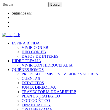
Saltar
al
contenido
Siguenos en:
ESPINA BÍFIDA
VIVIR CON EB
HIJO CON EB
DATOS DE INTERÉS
HIDROCEFALIA
VIVIR CON HIDROCEFALIA
QUIÉNES SOMOS
PROPÓSITO / MISIÓN / VISIÓN / VALORES
CUENTAS
ESTATUTOS
JUNTA DIRECTIVA
TRAYECTORIA DE AMUPHEB
PLAN ESTRATEGICO
CODIGO ÉTICO
FINANCIACIÓN
ORGANIGRAMA