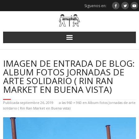
Saltar
Siguenos en:
al
contenido
IMAGEN DE ENTRADA DE BLOG:
ALBUM FOTOS JORNADAS DE
ARTE SOLIDARIO ( RIN RAN
MARKET EN BUENA VISTA)
Publicada
septiembre 26, 2019
a las
960 × 960
en
Album fotos Jornadas de arte
solidario ( Rin Ran Market en Buena vista)