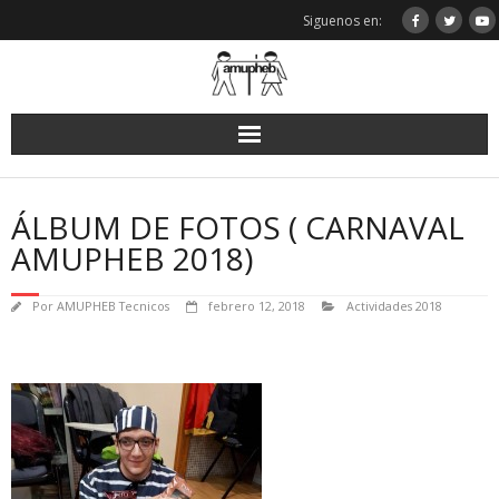
Saltar
Siguenos en:
al
contenido
ÁLBUM DE FOTOS ( CARNAVAL
AMUPHEB 2018)
Por
AMUPHEB Tecnicos
febrero 12, 2018
Actividades 2018