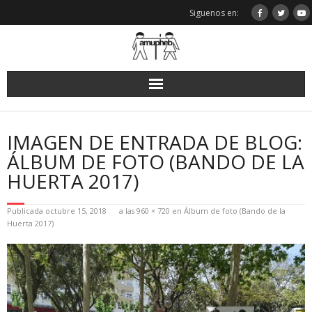
Saltar
Siguenos en:
al
contenido
IMAGEN DE ENTRADA DE BLOG:
ÁLBUM DE FOTO (BANDO DE LA
HUERTA 2017)
Publicada
octubre 15, 2018
a las
960 × 720
en
Álbum de foto (Bando de la
Huerta 2017)