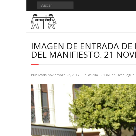
Saltar
al
contenido
IMAGEN DE ENTRADA DE 
DEL MANIFIESTO. 21 NOV
Publicada
noviembre 22, 2017
a las
2048 × 1361
en
Despliegue 