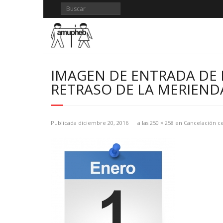
Saltar
al
contenido
IMAGEN DE ENTRADA DE 
RETRASO DE LA MERIEND
Publicada
diciembre 20, 2016
a las
250 × 258
en
Cancelación ce