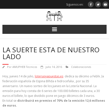
Saltar
Siguenos en:
al
contenido
LA SUERTE ESTA DE NUESTRO
LADO
Por
AMUPHEB Tecnicos
julio 14, 2016
Colaboraciones
Hoy, jueves 14 de julio,
loteriasyapuestas.es
dedica su décimo a Febhi ,la
federación española de Espina Bífida e hidrocefalia , por su 35
aniversario. Un nuevo sorteo de los jueves en la Lotería Nacional. La
emisión para hoy consta de 6 series de 100.000 billetes cada una, a 30
euros el billete, lo que dividido pone en juego décimos de 3 euros.
En total se
distribuirá en premios el 70% de la emisión 12,6 millones
de euros.