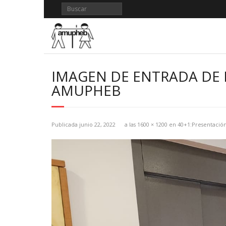
Saltar
al
contenido
IMAGEN DE ENTRADA DE 
AMUPHEB
Publicada
junio 22, 2022
a las
1600 × 1200
en
40+1:Presentación