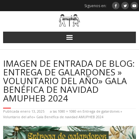
Saltar
Siguenos en:
al
contenido
IMAGEN DE ENTRADA DE BLOG:
ENTREGA DE GALARDONES »
VOLUNTARIO DEL AÑO» GALA
BENÉFICA DE NAVIDAD
AMUPHEB 2024
Publicada
enero 13, 2025
a las
1080 × 1080
en
Entrega de galardones »
Voluntario del año» Gala Benéfica de navidad AMUPHEB 2024