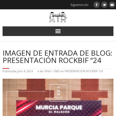
Saltar
Siguenos en:
al
contenido
IMAGEN DE ENTRADA DE BLOG:
PRESENTACIÓN ROCKBIF “24
Publicada
julio 4, 2024
a las
1066 × 1600
en
PRESENTACIÓN ROCKBIF “24