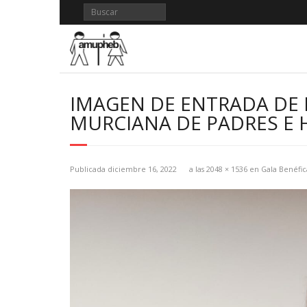
Saltar
al
contenido
IMAGEN DE ENTRADA DE 
MURCIANA DE PADRES E H
Publicada
diciembre 16, 2022
a las
2048 × 1536
en
Gala Benéfic