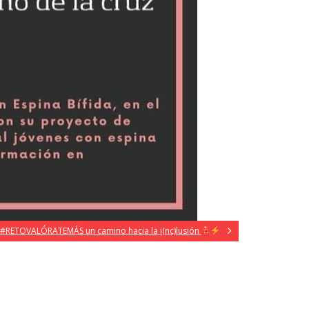
#RETOVALÓRATEMÁS un camino hacia la i(nc)lusión