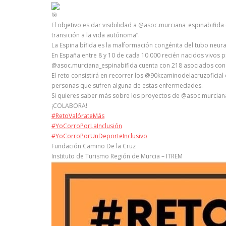
El objetivo es dar visibilidad a @asoc.murciana_espinabifida
transición a la vida autónoma”.
La Espina bífida es la malformación congénita del tubo neural
En España entre 8 y 10 de cada 10.000 recién nacidos vivos 
@asoc.murciana_espinabifida cuenta con 218 asociados con E
El reto consistirá en recorrer los @90kcaminodelacruzoficial e
personas que sufren alguna de estas enfermedades.
Si quieres saber más sobre los proyectos de @asoc.murciana
¡COLABORA!
#RetoValórateMás
#YoCorroPorLaInclusión
#YoCorroPorUnDeporteInclusivo
Fundación Camino De la Cruz
Instituto de Turismo Región de Murcia – ITREM