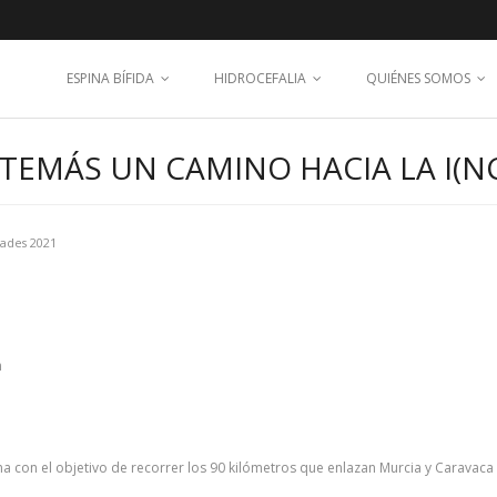
ESPINA BÍFIDA
HIDROCEFALIA
QUIÉNES SOMOS
TEMÁS UN CAMINO HACIA LA I(N
dades 2021
n
a con el objetivo de recorrer los 90 kilómetros que enlazan Murcia y Caravaca c