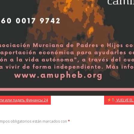
сти или падать Финансы 24
VUELVE EL 
ampos obligatorios están marcados con
*