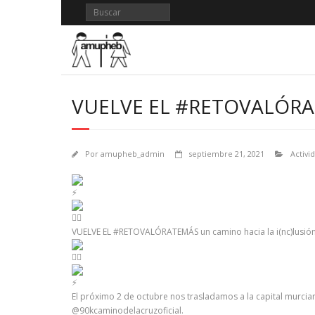
Saltar
al
contenido
VUELVE EL #RETOVALÓRA
Por
amupheb_admin
septiembre 21, 2021
Activi
VUELVE EL #RETOVALÓRATEMÁS un camino hacia la i(nc)lusió
El próximo 2 de octubre nos trasladamos a la capital murcian
@90kcaminodelacruzoficial.