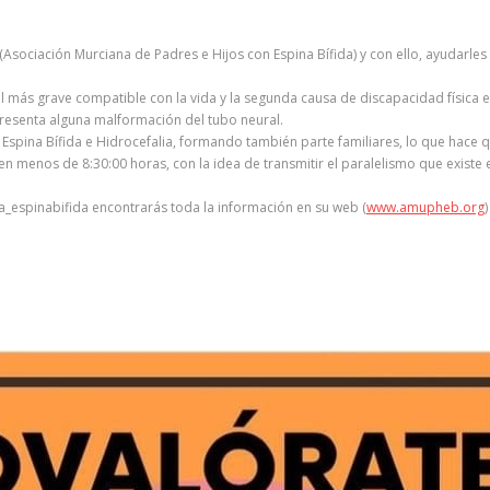
 (Asociación Murciana de Padres e Hijos con Espina Bífida) y con ello, ayudarle
 más grave compatible con la vida y la segunda causa de discapacidad física en 
presenta alguna malformación del tubo neural.
spina Bífida e Hidrocefalia, formando también parte familiares, lo que hace q
n menos de 8:30:00 horas, con la idea de transmitir el paralelismo que existe ent
_espinabifida encontrarás toda la información en su web (
www.amupheb.org