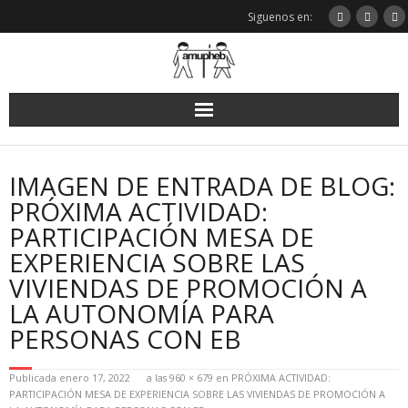
Saltar
Siguenos en:
al
contenido
IMAGEN DE ENTRADA DE BLOG:
PRÓXIMA ACTIVIDAD:
PARTICIPACIÓN MESA DE
EXPERIENCIA SOBRE LAS
VIVIENDAS DE PROMOCIÓN A
LA AUTONOMÍA PARA
PERSONAS CON EB
Publicada
enero 17, 2022
a las
960 × 679
en
PRÓXIMA ACTIVIDAD:
PARTICIPACIÓN MESA DE EXPERIENCIA SOBRE LAS VIVIENDAS DE PROMOCIÓN A