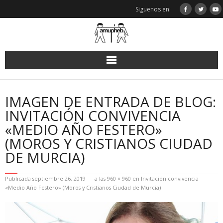
Saltar
Siguenos en:
al
contenido
IMAGEN DE ENTRADA DE BLOG:
INVITACIÓN CONVIVENCIA
«MEDIO AÑO FESTERO»
(MOROS Y CRISTIANOS CIUDAD
DE MURCIA)
Publicada
septiembre 26, 2019
a las
960 × 960
en
Invitación convivencia
«Medio Año Festero» (Moros y Cristianos Ciudad de Murcia)