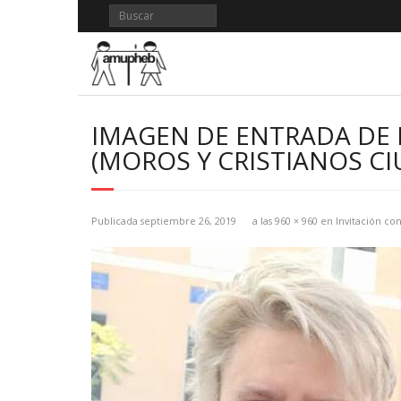
Saltar
al
contenido
IMAGEN DE ENTRADA DE 
(MOROS Y CRISTIANOS C
Publicada
septiembre 26, 2019
a las
960 × 960
en
Invitación co