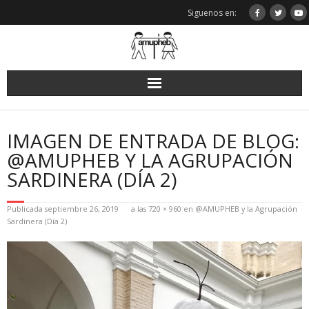
Saltar
Siguenos en:
al
contenido
IMAGEN DE ENTRADA DE BLOG:
@AMUPHEB Y LA AGRUPACIÓN
SARDINERA (DÍA 2)
Publicada
septiembre 26, 2019
a las
720 × 960
en
@AMUPHEB y la Agrupación
Sardinera (Día 2)