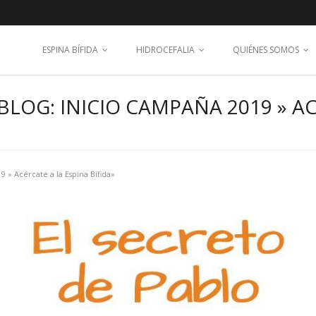
ESPINA BÍFIDA
HIDROCEFALIA
QUIÉNES SOMOS
LOG: INICIO CAMPAÑA 2019 » AC
 » Acércate a la Espina Bífida»