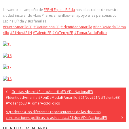
Llevando la campaña de
FEBHI Espina Bífida
hasta las calles de nuestra
ciudad instalando «Los Pilares amarillos» en apoyo a las personas con
Espina Bífida y su
s familias.
#
PuntoAmarilloEB
#
DiaNacionalEB
#
IdentidadAmarilla
#
PonDeModaElAma
rillo
#
21Nov
#
21N
#
TalentoEB
#
YoTengoEB
#
TomarAcidoFolico
.
¡Gracias Álvaro!#PuntoAmarilloEB #DiaNacionalEB
#IdentidadAmarilla #PonDeModaElAmarillo #21Nov#21N #TalentoEB
#YoTengoEB #TomarAcidoFolico
Agradecer a los diferentes representantes de las distintas
corporaciones políticas su asistencia.#21Nov #DiaNacionalEB
DEJA TU COMENTARIO