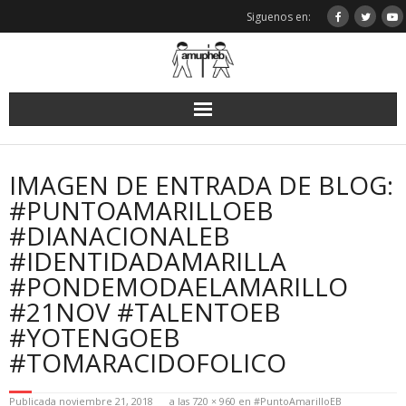
Saltar
Siguenos en:
al
contenido
IMAGEN DE ENTRADA DE BLOG:
#PUNTOAMARILLOEB
#DIANACIONALEB
#IDENTIDADAMARILLA
#PONDEMODAELAMARILLO
#21NOV #TALENTOEB
#YOTENGOEB
#TOMARACIDOFOLICO
Publicada
noviembre 21, 2018
a las
720 × 960
en
#PuntoAmarilloEB