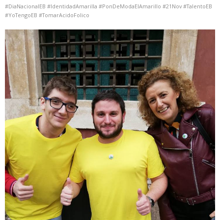
#DiaNacionalEB #IdentidadAmarilla #PonDeModaElAmarillo #21Nov #TalentoEB
#YoTengoEB #TomarAcidoFolico