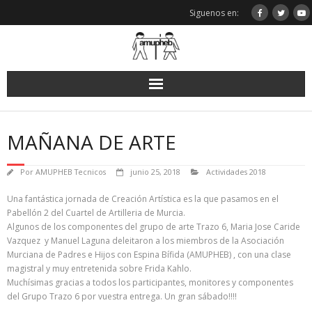
Saltar
Siguenos en:
al
contenido
MAÑANA DE ARTE
Por
AMUPHEB Tecnicos
junio 25, 2018
Actividades 2018
Una fantástica jornada de Creación Artística es la que pasamos en el
Pabellón 2 del Cuartel de Artilleria de Murcia.
Algunos de los componentes del grupo de arte Trazo 6, Maria Jose Caride
Vazquez y Manuel Laguna deleitaron a los miembros de la Asociación
Murciana de Padres e Hijos con Espina Bífida (AMUPHEB) , con una clase
magistral y muy entretenida sobre Frida Kahlo.
Muchísimas gracias a todos los participantes, monitores y componentes
del Grupo Trazo 6 por vuestra entrega. Un gran sábado!!!!