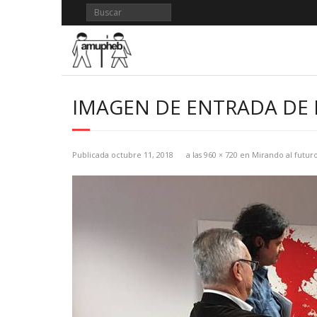
Saltar
al
contenido
IMAGEN DE ENTRADA DE
Publicada
octubre 11, 2018
a las
960 × 720
en
Mirando al futu