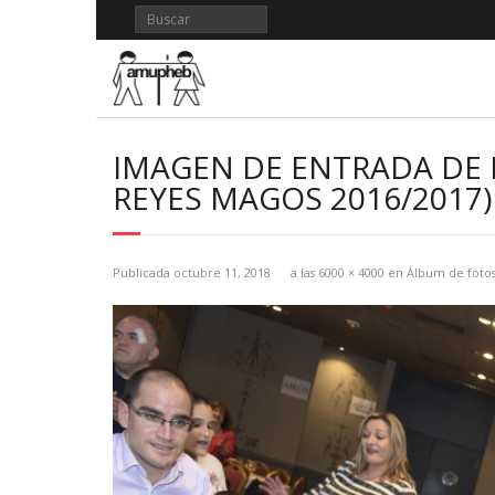
Saltar
al
contenido
IMAGEN DE ENTRADA DE 
REYES MAGOS 2016/2017)
Publicada
octubre 11, 2018
a las
6000 × 4000
en
Álbum de fotos