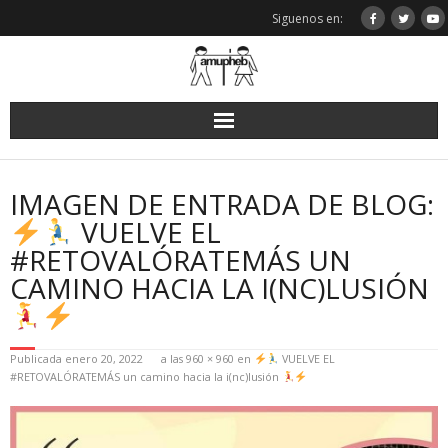
Saltar
Siguenos en:
al
contenido
IMAGEN DE ENTRADA DE BLOG:
VUELVE EL
#RETOVALÓRATEMÁS UN
CAMINO HACIA LA I(NC)LUSIÓN
Publicada
enero 20, 2022
a las
960 × 960
en
VUELVE EL
#RETOVALÓRATEMÁS un camino hacia la i(nc)lusión