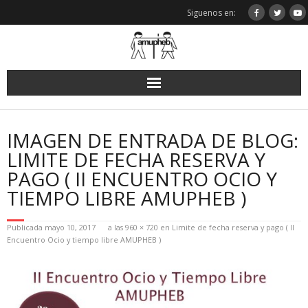
Saltar
Siguenos en:
al
contenido
IMAGEN DE ENTRADA DE BLOG:
LIMITE DE FECHA RESERVA Y
PAGO ( II ENCUENTRO OCIO Y
TIEMPO LIBRE AMUPHEB )
Publicada
mayo 10, 2017
a las
960 × 720
en
Limite de fecha reserva y pago ( II
Encuentro Ocio y tiempo libre AMUPHEB )